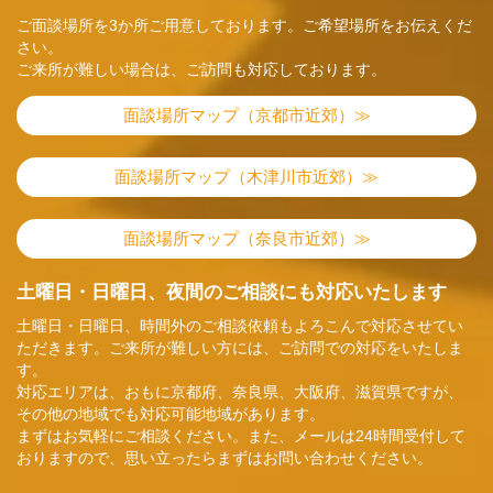
ご面談場所を3か所ご用意しております。ご希望場所をお伝えくだ
さい。
ご来所が難しい場合は、ご訪問も対応しております。
面談場所マップ（京都市近郊）≫
面談場所マップ（木津川市近郊）≫
面談場所マップ（奈良市近郊）≫
土曜日・日曜日、夜間のご相談にも対応いたします
土曜日・日曜日、時間外のご相談依頼もよろこんで対応させてい
ただきます。ご来所が難しい方には、ご訪問での対応をいたしま
す。
対応エリアは、おもに京都府、奈良県、大阪府、滋賀県ですが、
その他の地域でも対応可能地域があります。
まずはお気軽にご相談ください。また、メールは24時間受付して
おりますので、思い立ったらまずはお問い合わせください。