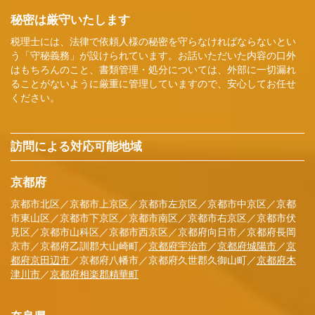
秘密は厳守いたします
税理士には、法律で依頼人様の秘密を守らなければならないとい
う「守秘義務」が設けられています。お話いただいた内容の口外
はもちろんのこと、書類管理・処分については、外部に一切漏れ
ることがないように厳重に管理していますので、安心してお任せ
ください。
訪問による対応可能地域
京都府
京都市北区／京都市上京区／京都市左京区／京都市中京区／京都
市東山区／京都市下京区／京都市南区／京都市右京区／京都市伏
見区／京都市山科区／京都市西京区／京都府向日市／京都府長岡
京市／京都府乙訓郡大山崎町／
京都府宇治市
／
京都府城陽市
／
京
都府京田辺市
／京都府八幡市／京都府久世郡久御山町／
京都府木
津川市
／
京都府相楽郡精華町