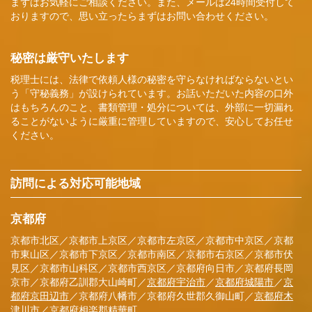
まずはお気軽にご相談ください。また、メールは24時間受付して
おりますので、思い立ったらまずはお問い合わせください。
秘密は厳守いたします
税理士には、法律で依頼人様の秘密を守らなければならないとい
う「守秘義務」が設けられています。お話いただいた内容の口外
はもちろんのこと、書類管理・処分については、外部に一切漏れ
ることがないように厳重に管理していますので、安心してお任せ
ください。
訪問による対応可能地域
京都府
京都市北区／京都市上京区／京都市左京区／京都市中京区／京都
市東山区／京都市下京区／京都市南区／京都市右京区／京都市伏
見区／京都市山科区／京都市西京区／京都府向日市／京都府長岡
京市／京都府乙訓郡大山崎町／
京都府宇治市
／
京都府城陽市
／
京
都府京田辺市
／京都府八幡市／京都府久世郡久御山町／
京都府木
津川市
／
京都府相楽郡精華町