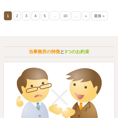
1
2
3
4
5
...
10
...
»
最後 »
当事務所の特徴
と
3つのお約束