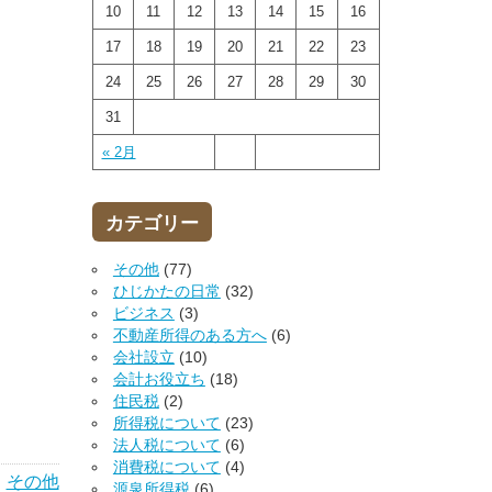
10
11
12
13
14
15
16
17
18
19
20
21
22
23
24
25
26
27
28
29
30
31
« 2月
カテゴリー
その他
(77)
ひじかたの日常
(32)
ビジネス
(3)
不動産所得のある方へ
(6)
会社設立
(10)
会計お役立ち
(18)
住民税
(2)
所得税について
(23)
法人税について
(6)
消費税について
(4)
｜
その他
源泉所得税
(6)