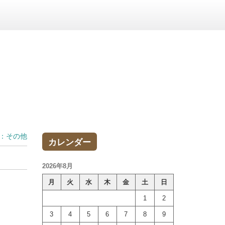
：その他
カレンダー
2026年8月
月
火
水
木
金
土
日
1
2
3
4
5
6
7
8
9