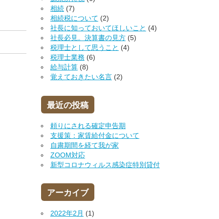
相続
(7)
相続税について
(2)
社長に知っておいてほしいこと
(4)
社長必見。決算書の見方
(5)
税理士として思うこと
(4)
税理士業務
(6)
給与計算
(8)
覚えておきたい名言
(2)
最近の投稿
頼りにされる確定申告期
支援策：家賃給付金について
自粛期間を経て我が家
ZOOM対応
新型コロナウィルス感染症特別貸付
アーカイブ
2022年2月
(1)