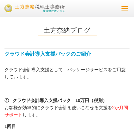
Togg
navi
土方奈緒ブログ
クラウド会計導入支援パックのご紹介
クラウド会計導入支援として、パッケージサービスをご用意
しています。
①
クラウド会計導入支援パック 10
万円（税別）
お客様が効率的にクラウド会計を使いこなせる支援を
2か月間
サポート
します。
1回目